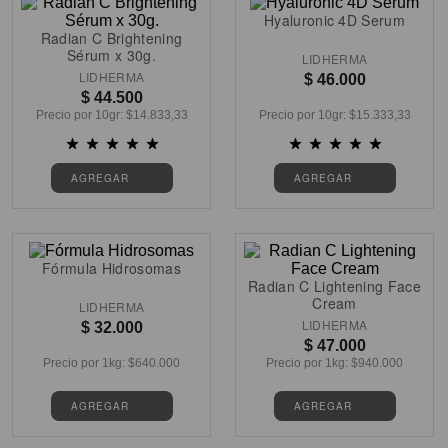
Hyaluronic 4D Serum
Radian C Brightening
Sérum x 30g.
LIDHERMA
LIDHERMA
$
46
.
000
$
44
.
500
Precio por
10gr
: $
14.833,33
Precio por
10gr
: $
15.333,33
Fórmula Hidrosomas
Radian C Lightening Face
Cream
LIDHERMA
LIDHERMA
$
32
.
000
$
47
.
000
Precio por
1kg
: $
640.000
Precio por
1kg
: $
940.000